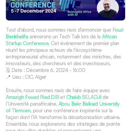
Tout d’abord, nous sommes ravis d’annoncer que 
Fouzi 
Benkhelifa
 animerons un Tech Talk lors de la 
African 
Startup Conference
. Cet événement de premier plan 
réunit les principaux acteurs de l’écosystème 
entrepreneurial africain, notamment des ministres, des 
innovateurs, des chercheurs et des investisseurs.
🗓️ Date : Décembre 6, 2024 - 16:00
📍 Lieu : CIC, Alger
Ensuite, nous sommes ravis de faire équipe avec 
Amazigh Fouad Riad DIB
 et 
Chakib SELADJI
 de 
l’Université panafricaine, 
Abou Bekr Belkaid University 
of Tlemcen
, pour une conférence inspirante sur la 
façon dont l’IA transforme la décarbonisation urbaine. 
Ensemble, nous explorerons des stratégies de pointe 
pour des villes durables et présenterons une 