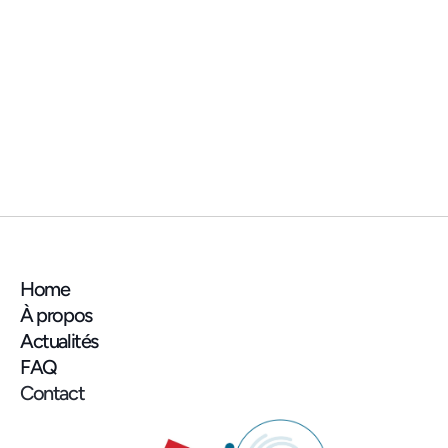
ACTUALITÉ
📍 On se retrouve au salon de l’AMIF 
(Association des Maires d'Ile-de-France) 
la semaine prochaine !
Home
À propos
Actualités
FAQ
Contact