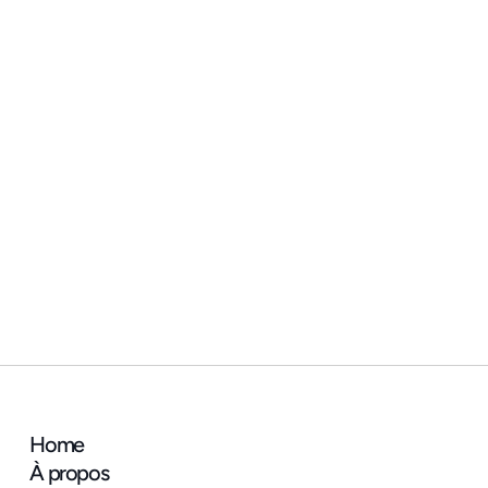
ACTUALITÉ
🎯 On vous attend samedi 13 juin 
au Nida à la Ville d'Issy-les-
Moulineaux !
Home
À propos