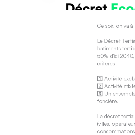
Ce soir, on va à
Le Décret Tertia
bâtiments terti
50% d’ici 2040, 
critères :
1️⃣ Activité exc
2️⃣ Activité mix
3️⃣ Un ensemble
foncière.
Le décret tertia
(villes, opérateu
consommations s