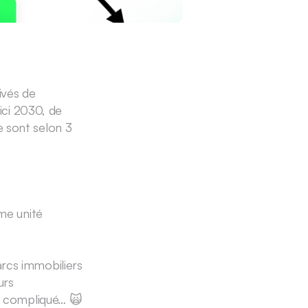
vés de 
ci 2030, de 
 sont selon 3 
e unité 
rcs immobiliers 
rs 
s compliqué… 🙀