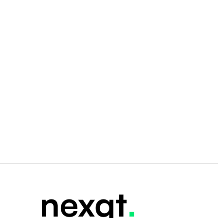
ACTUALITÉ
🚗 Saint-Cloud choisit NEXQT 
pour piloter la mobilité durable par 
la donnée.