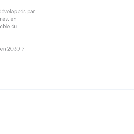
 développés par 
és, en 
mble du 
% en 2030 ?