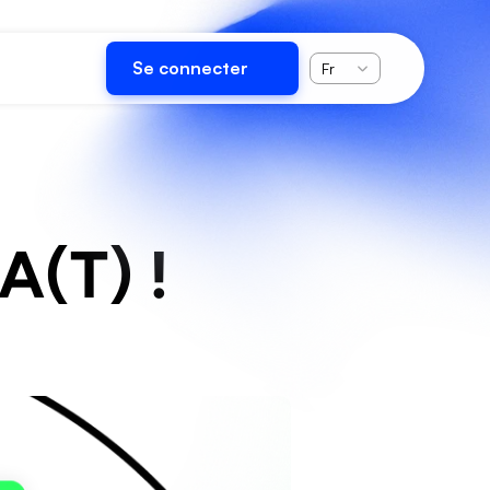
Select Language
Se connecter
Fr
A(T) ! 