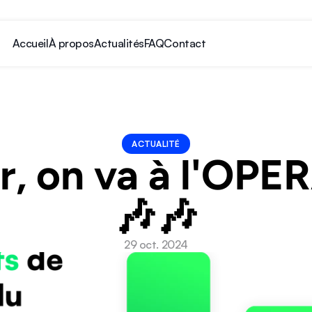
Accueil
À propos
Actualités
FAQ
Contact
ACTUALITÉ
r, on va à l'OPER
🎶🎶
29 oct. 2024