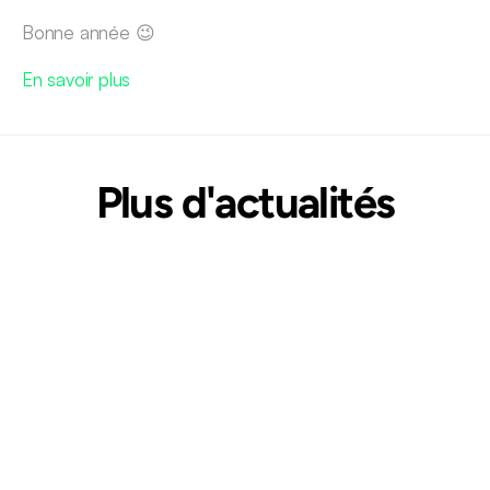
Bonne année 😉
En savoir plus
Plus d'actualités
ACTUALITÉ
🚗 Saint-Cloud choisit NEXQT pour 
piloter la mobilité durable par la donnée.